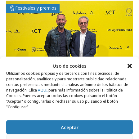
Festivales y premios
Uso de cookies
Utilizamos cookies propias y de terceros con fines técnicos, de
personalización, analíticos y para mostrarte publicidad relacionada
con tus preferencias mediante el análisis anónimo de los hábitos de
navegación. Clica
AQUÍ
para más información sobre la Política de
jueves, 28 de mayo 2026
Cookies. Puedes aceptar todas las cookies pulsando el botón
"Aceptar" o configurarlas o rechazar su uso pulsando el botón
El Sol da el pistoletazo de salida a su 40ª
"Configurar".
edición
Aceptar
Festivales y premios