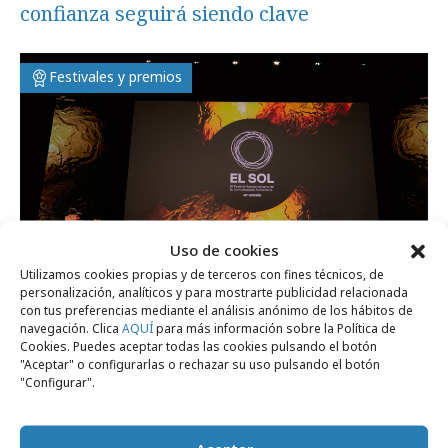
confianza seguirá siendo clave
Festivales y premios
Uso de cookies
Utilizamos cookies propias y de terceros con fines técnicos, de
personalización, analíticos y para mostrarte publicidad relacionada
con tus preferencias mediante el análisis anónimo de los hábitos de
navegación. Clica
AQUÍ
para más información sobre la Política de
Cookies. Puedes aceptar todas las cookies pulsando el botón
sábado, 30 de mayo 2026
"Aceptar" o configurarlas o rechazar su uso pulsando el botón
"Configurar".
El Sol 2026 se alimenta de la pasión por la
profesión