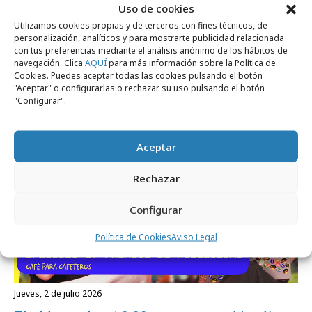
Uso de cookies
Utilizamos cookies propias y de terceros con fines técnicos, de
personalización, analíticos y para mostrarte publicidad relacionada
con tus preferencias mediante el análisis anónimo de los hábitos de
martes, 7 de julio 2026
navegación. Clica
AQUÍ
para más información sobre la Política de
La defensa del voto venezolano que se
Cookies. Puedes aceptar todas las cookies pulsando el botón
"Aceptar" o configurarlas o rechazar su uso pulsando el botón
llevó Grand Prix for Good
"Configurar".
Medios
Aceptar
Rechazar
Configurar
Política de Cookies
Aviso Legal
jueves, 2 de julio 2026