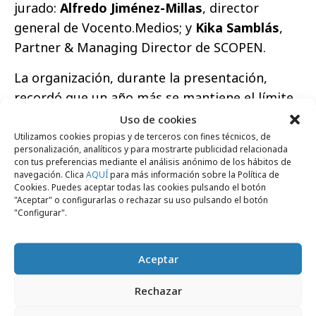
jurado:
Alfredo Jiménez-Millas
, director
general de Vocento.Medios; y
Kika Samblás
,
Partner & Managing Director de SCOPEN.
La organización, durante la presentación,
recordó que un año más se mantiene el límite
de inscripción de
un mismo trabajo en un
Uso de cookies
máximo de dos categorías
. En este certamen,
Utilizamos cookies propias y de terceros con fines técnicos, de
personalización, analíticos y para mostrarte publicidad relacionada
Vocento.Medios y SCOPEN, con el patrocinio
con tus preferencias mediante el análisis anónimo de los hábitos de
navegación. Clica
de Hyundai y Dentsu: «Rendimos
AQUÍ
para más información sobre la Política de
Cookies. Puedes aceptar todas las cookies pulsando el botón
reconocimiento de la innovación en la
"Aceptar" o configurarlas o rechazar su uso pulsando el botón
"Configurar".
comunicación, reconociendo a las empresas y
profesionales que han demostrado la mayor
eficacia en sus estrategias de marketing y
Aceptar
comunicación», explicaron los portavoces de
Rechazar
ambas compañías.