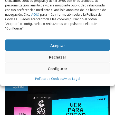
Utilizamos cookies propias y de terceros con fines técnicos, de
Aquilino Peña (Mediaedge:cia)
personalización, analíticos y para mostrarte publicidad relacionada
con tus preferencias mediante el análisis anónimo de los hábitos de
navegación. Clica
AQUÍ
para más información sobre la Política de
Cookies. Puedes aceptar todas las cookies pulsando el botón
"Aceptar" o configurarlas o rechazar su uso pulsando el botón
"Configurar".
Comparte
Aceptar
Rechazar
Noticias Relacionadas
Configurar
Política de Cookies
Aviso Legal
Opinión