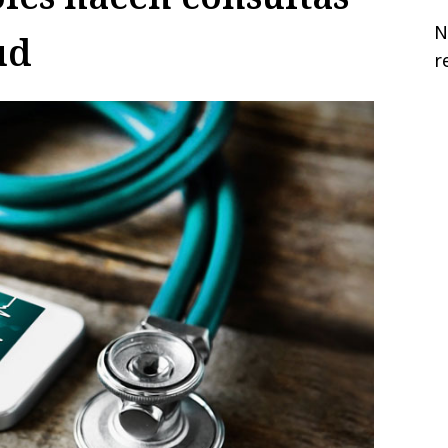
N
ud
r