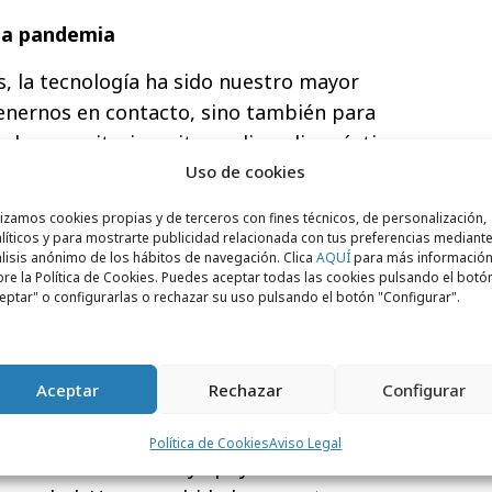
 la pandemia
, la tecnología ha sido nuestro mayor
enernos en contacto, sino también para
adas a sanitarios, citas online, diagnósticos
a con las revisiones periódicas y las citas
Uso de cookies
timo estudio desarrollado por PIC Solution,
lizamos cookies propias y de terceros con fines técnicos, de personalización,
s (77,2%) indican que son ellas mismas
líticos y para mostrarte publicidad relacionada con tus preferencias mediante
lisis anónimo de los hábitos de navegación. Clica
AQUÍ
para más informació
cuidado de la salud de los miembros de su
re la Política de Cookies. Puedes aceptar todas las cookies pulsando el botó
 comenzaron a hacer
uso de las
eptar" o configurarlas o rechazar su uso pulsando el botón "Configurar".
a llevar un control más exacto de su
as (18,7%) utilizan alguna aplicación de
e comienzos de la pandemia.
Aceptar
Rechazar
Configurar
claro es que Internet es una herramienta
Política de Cookies
Aviso Legal
eda de información y apoyo a la hora de