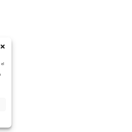
 el
n
n