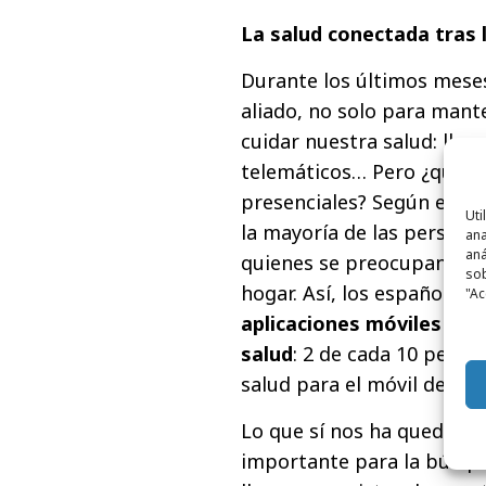
La salud conectada tras
Durante los últimos meses
aliado, no solo para mant
cuidar nuestra salud: llam
telemáticos… Pero ¿qué pas
presenciales? Según el úl
Uti
la mayoría de las persona
ana
aná
quienes se preocupan del 
sob
hogar. Así, los españoles
"Ac
aplicaciones móviles par
salud
: 2 de cada 10 person
salud para el móvil desd
Lo que sí nos ha quedado 
importante para la búsqu