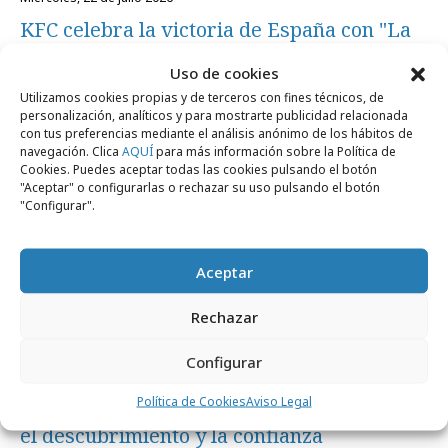
KFC celebra la victoria de España con "La
Copa del Muslo"
Uso de cookies
Utilizamos cookies propias y de terceros con fines técnicos, de
personalización, analíticos y para mostrarte publicidad relacionada
Formación y estudios
con tus preferencias mediante el análisis anónimo de los hábitos de
navegación. Clica
AQUÍ
para más información sobre la Política de
Cookies. Puedes aceptar todas las cookies pulsando el botón
"Aceptar" o configurarlas o rechazar su uso pulsando el botón
"Configurar".
Aceptar
Rechazar
Configurar
miércoles, 22 de julio 2026
Política de Cookies
Aviso Legal
Patrocinar el Mundial dispara el recuerdo,
el descubrimiento y la confianza