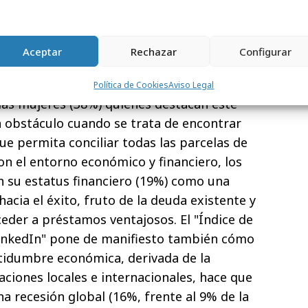
jo difícil.
En España (34%), por encima de
Aceptar
Rechazar
Configurar
%), el difícil mercado de trabajo es
incipal barrera para acceder a
Política de Cookies
Aviso Legal
las mujeres (38%) quienes destacan este
 obstáculo cuando se trata de encontrar
ue permita conciliar todas las parcelas de
con el entorno económico y financiero, los
n su estatus financiero (19%) como una
hacia el éxito, fruto de la deuda existente y
cceder a préstamos ventajosos. El "Índice de
inkedIn" pone de manifiesto también cómo
rtidumbre económica, derivada de la
ciones locales e internacionales, hace que
a recesión global (16%, frente al 9% de la