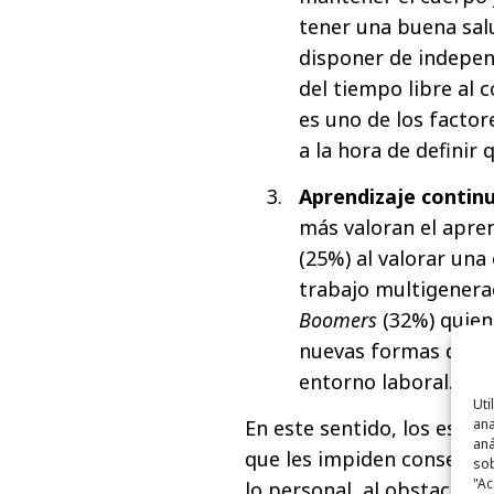
tener una buena salu
disponer de indepen
del tiempo libre al c
es uno de los facto
a la hora de definir
Aprendizaje contin
más valoran el apren
(25%) al valorar un
trabajo multigenera
Boomers
(32%) quien
nuevas formas de ma
entorno laboral.
Uti
ana
En este sentido, los españ
aná
que les impiden conseguir
sob
"Ac
lo personal, al obstaculiza