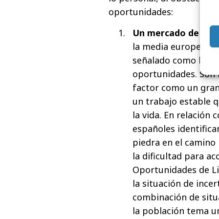
oportunidades:
Un mercado de traba
la media europea (22
señalado como la pr
oportunidades. Son 
factor como un gran
un trabajo estable q
la vida. En relación 
españoles identifica
piedra en el camino 
la dificultad para a
Oportunidades de L
la situación de ince
combinación de situa
la población tema un