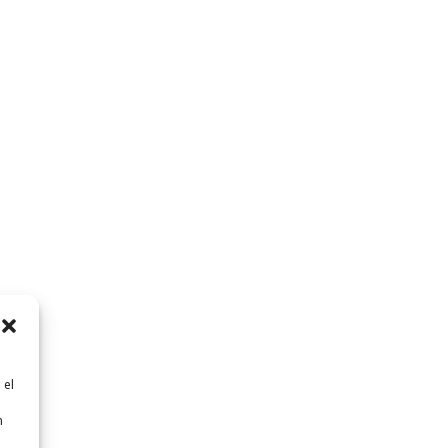
 el
n
n