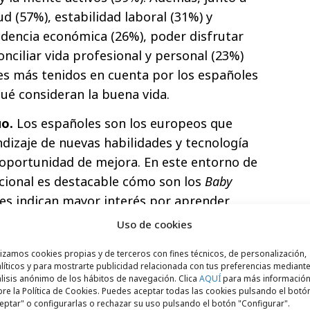
d (57%), estabilidad laboral (31%) y
dencia económica (26%), poder disfrutar
onciliar vida profesional y personal (23%)
res más tenidos en cuenta por los españoles
 qué consideran la buena vida.
uo.
Los españoles son los europeos que
dizaje de nuevas habilidades y tecnología
a oportunidad de mejora. En este entorno de
cional es destacable cómo son los
Baby
es indican mayor interés por aprender
ntenerse relevantes en este complejo
Uso de cookies
lizamos cookies propias y de terceros con fines técnicos, de personalización,
líticos y para mostrarte publicidad relacionada con tus preferencias mediante
oles tienen claro cuáles son
las barreras
lisis anónimo de los hábitos de navegación. Clica
AQUÍ
para más informació
 el éxito, tanto en lo profesional como en
re la Política de Cookies. Puedes aceptar todas las cookies pulsando el botó
eptar" o configurarlas o rechazar su uso pulsando el botón "Configurar".
r el acceso y la disponibilidad de