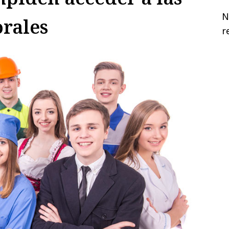
N
rales
r