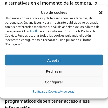
alternativas en el momento de la compra, lo
que significa que al menos el 86% de la
Uso de cookies
decisión de compra ya está hecha antes del
Utilizamos cookies propias y de terceros con fines técnicos, de
último clic.
personalización, analíticos y para mostrarte publicidad relacionada
con tus preferencias mediante el análisis anónimo de los hábitos de
navegación. Clica
AQUÍ
para más información sobre la Política de
9.-Compartir resultados en tiempo real:
la
Cookies. Puedes aceptar todas las cookies pulsando el botón
compra programática está diseñada para
"Aceptar" o configurarlas o rechazar su uso pulsando el botón
"Configurar".
responder a los cambios entre la oferta y la
demanda en microsegundos. Para ello es
fundamental disponer de
feedback
sobre los
Aceptar
resultados que está obteniendo el anunciante
Rechazar
y tenerlo en tiempo real. La mejor forma de
lograrlo es dando acceso a los programas al
Configurar
sistema de publicidad o de análisis de la
Política de Cookies
Aviso Legal
marca. Además, todos los proveedores
programáticos deben tener acceso a esa
información.