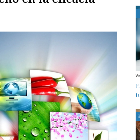
v
E
t