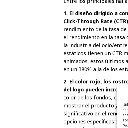
Entre los principales hall
1. El diseño dirigido a c
Click-Through Rate (CTR)
rendimiento de la tasa de
el rendimiento en la tasa 
la industria del ocio/entr
estáticos tienen un CTR m
animados, estos últimos a
en un 380% a la de los est
2. El color rojo, los rost
del logo pueden increme
color de los fondos, el u
mostrar el producto y la 
Uti
ana
significativo en el rendim
aná
sob
opciones específicas de d
"Ac