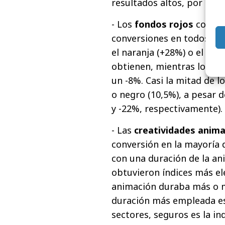
resultados altos, por ejem
- Los
fondos rojos
contab
conversiones en todos los
el naranja (+28%) o el ama
obtienen, mientras los fo
un -8%. Casi la mitad de l
o negro (10,5%), a pesar 
y -22%, respectivamente).
- Las
creatividades anim
conversión en la mayoría 
con una duración de la ani
obtuvieron índices más el
animación duraba más o m
duración más empleada es
sectores, seguros es la i