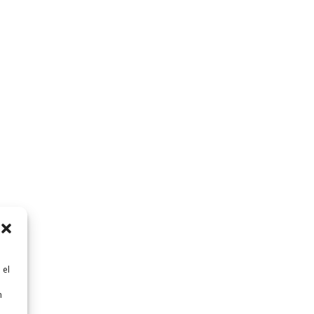
 el
n
n