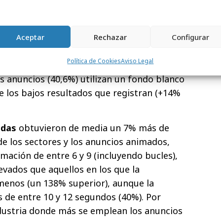
plo:
ilizaron de media un 31% más de
 sectores. Los tonos vivos en general como
Aceptar
Rechazar
Configurar
rillo (+24%) son los que mejores resultados
Política de Cookies
Aviso Legal
ndos grises son los que peor funcionan con
os anuncios (40,6%) utilizan un fondo blanco
de los bajos resultados que registran (+14%
adas
obtuvieron de media un 7% más de
de los sectores y los anuncios animados,
mación de entre 6 y 9 (incluyendo bucles),
evados que aquellos en los que la
enos (un 138% superior), aunque la
 de entre 10 y 12 segundos (40%). Por
ndustria donde más se emplean los anuncios