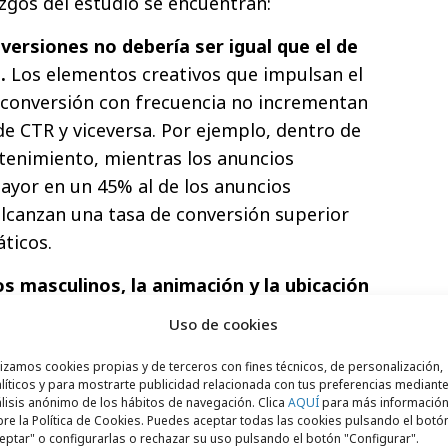
azgos del estudio se encuentran:
onversiones no debería ser igual que el de
.
Los elementos creativos que impulsan el
 conversión con frecuencia no incrementan
de CTR y viceversa. Por ejemplo, dentro de
etenimiento, mientras los anuncios
ayor en un 45% al de los anuncios
lcanzan una tasa de conversión superior
áticos.
ros masculinos, la animación y la ubicación
ntar los resultados de la campaña.
El
Uso de cookies
so de animación, los rostros humanos,
ubicación del logo tienen un impacto
lizamos cookies propias y de terceros con fines técnicos, de personalización,
líticos y para mostrarte publicidad relacionada con tus preferencias mediante
iento en todos los sectores analizados. Las
lisis anónimo de los hábitos de navegación. Clica
AQUÍ
para más informació
re la Política de Cookies. Puedes aceptar todas las cookies pulsando el botó
iseño muestran una fuerte correlación con
eptar" o configurarlas o rechazar su uso pulsando el botón "Configurar".