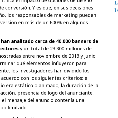
uantifica el impacto de opciones de diseño
L
 de conversión. Y es que, en sus decisiones
I
eño, los responsables de marketing pueden
nversión en más de un 600% en algunos
 han analizado cerca de 40.000 banners de
sectores
y un total de 23.300 millones de
ostradas entre noviembre de 2013 y junio
terminar qué elementos influyeron para
ente, los investigadores han dividido los
acuerdo con los siguientes criterios: el
cio era estático o animado; la duración de la
 acción, presencia de logo del anunciante,
i el mensaje del anuncio contenía una
mpo limitado.