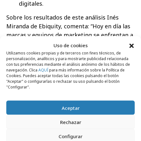
digitales.
Sobre los resultados de este análisis Inés
Miranda de Ebiquity, comenta: “Hoy en día las
marcas y equipos de marketing se enfrentan a
un ecosistema de medios muy complejo, pero
Uso de cookies
donde el objetivo sigue siendo el mismo: hacer
Utilizamos cookies propias y de terceros con fines técnicos, de
personalización, analíticos y para mostrarte publicidad relacionada
una publicidad eficaz, para el mayor número
con tus preferencias mediante el análisis anónimo de los hábitos de
posible de consumidores potenciales y al coste
navegación. Clica
AQUÍ
para más información sobre la Política de
Cookies. Puedes aceptar todas las cookies pulsando el botón
más eficiente. Sin embargo, cada vez es mayor
"Aceptar" o configurarlas o rechazar su uso pulsando el botón
la presión y los retos: no se trata sólo de
"Configurar".
cuantificar el ROI, el valor está en entender
cómo hemos conseguido el ROI a través del
Aceptar
ecosistema publicitario. Algunas de claves que
Rechazar
no podemos olvidar cuando hablamos de una
planificación de medios eficiente son: Entender,
Configurar
controlar y potenciar aquellos factores que