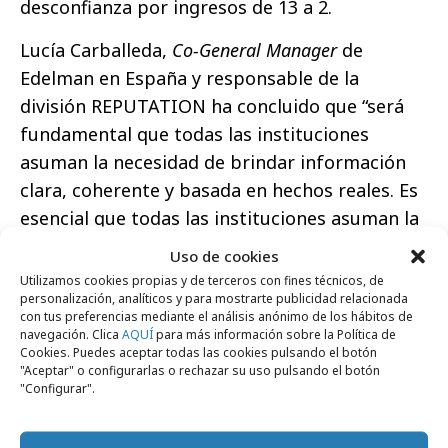
desconfianza por ingresos de 13 a 2.
Lucía Carballeda,
Co-General Manager
de
Edelman en España y responsable de la
división REPUTATION ha concluido que “será
fundamental que todas las instituciones
asuman la necesidad de brindar información
clara, coherente y basada en hechos reales. Es
esencial que todas las instituciones asuman la
responsabilidad de luchar contra la
Uso de cookies
desinformación. Esa será la única vía para
Utilizamos cookies propias y de terceros con fines técnicos, de
personalización, analíticos y para mostrarte publicidad relacionada
poder romper el ciclo de desconfianza.”
con tus preferencias mediante el análisis anónimo de los hábitos de
navegación. Clica
AQUÍ
para más información sobre la Política de
Cookies. Puedes aceptar todas las cookies pulsando el botón
"Aceptar" o configurarlas o rechazar su uso pulsando el botón
"Configurar".
Comparte