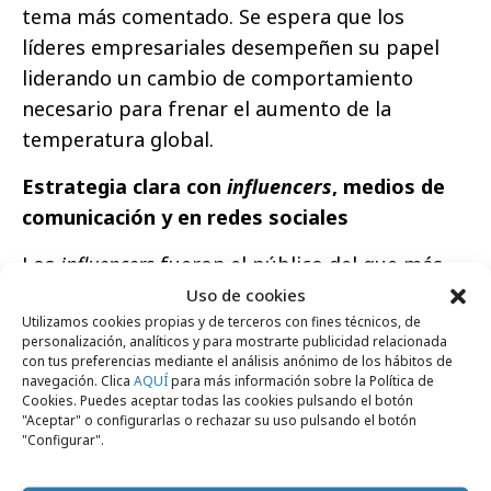
tema más comentado. Se espera que los
líderes empresariales desempeñen su papel
liderando un cambio de comportamiento
necesario para frenar el aumento de la
temperatura global.
Estrategia clara con
influencers
, medios de
comunicación y en redes sociales
Los
influencers
fueron el público del que más
hablaron los CEOs en octubre. Tanto el
Uso de cookies
Utilizamos cookies propias y de terceros con fines técnicos, de
impacto y el papel de los medios de
personalización, analíticos y para mostrarte publicidad relacionada
comunicación como el de las redes sociales
con tus preferencias mediante el análisis anónimo de los hábitos de
navegación. Clica
AQUÍ
para más información sobre la Política de
figuraron en el Top 10 de los temas del mes. Y
Cookies. Puedes aceptar todas las cookies pulsando el botón
en ambos casos la confianza de los líderes
"Aceptar" o configurarlas o rechazar su uso pulsando el botón
"Configurar".
experimentó un descenso desde septiembre,
siendo la confianza en la gestión de los medios