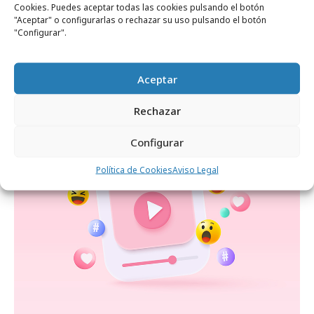
Cookies. Puedes aceptar todas las cookies pulsando el botón
"Aceptar" o configurarlas o rechazar su uso pulsando el botón
"Configurar".
miércoles, 22 de julio 2026
1 de cada 4 usuarios de redes compra
Aceptar
directamente dentro de ellas
Rechazar
Configurar
Formación y estudios
Política de Cookies
Aviso Legal