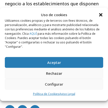
negocio a los establecimientos que disponen
de ellos”.
Uso de cookies
Según el último informe de sostenibilidad de
Utilizamos cookies propias y de terceros con fines técnicos, de
personalización, analíticos y para mostrarte publicidad relacionada
Coca-Cola en España,
el 92,7% del vidrio que
con tus preferencias mediante el análisis anónimo de los hábitos de
produce es retornable
. La gestión sostenible
navegación. Clica
AQUÍ
para más información sobre la Política de
Cookies. Puedes aceptar todas las cookies pulsando el botón
de los envases es uno de los principales retos
"Aceptar" o configurarlas o rechazar su uso pulsando el botón
"Configurar".
de la compañía, que trabaja para utilizar
menos materiales en los procesos
productivos, y recoger y reciclar todos los que
Aceptar
se utilizan.
Rechazar
Configurar
Política de Cookies
Aviso Legal
Comparte