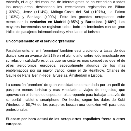
Además, el auge del consumo de Internet gratis se ha extendido a todos
los aeropuertos, destacando los crecimientos registrados en Bilbao
(+320%), Jerez (+114%), Málaga-Costa del Sol (+107%), La Palma
(+103%) y Santiago (+99%). Entre los grandes aeropuertos cabe
mencionar la
evolución en Madrid (+85%) y Barcelona (+68%)
. Los
mayores incrementos se registran sobre todo en terminales con un gran
tráfico de pasajeros internacionales y vinculados al turismo.
Un complemento en el servicio ‘premium’
Paralelamente, el wifi ‘premium’ también está creciendo a tasas de dos
dígitos, con un avance del 21% en el último año, sobre todo impulsado por
su relación calidad/precio, ya que su coste es más competitivo que el de
otros aeródromos europeos, especialmente algunos de los más
emblemáticos por su mayor tráfico, como el de Heathrow, Charles de
Gaulle de París, Berlín-Tegel, Bruselas, Ámsterdam o Lisboa.
La conexión ‘premium’ de gran velocidad es demandada por un perfil de
pasajero menos turístico y más vinculado a viajes de negocios, que
aprovechan el tiempo de espera en el aeropuerto para trabajar a través de
su portátil, tablet o smartphone. De hecho, según los datos de Kubi
Wireless, el 50,7% de los pasajeros buscan una conexión wifi para usos
profesionales.
El coste por hora actual de los aeropuertos españoles frente a otros
europeos