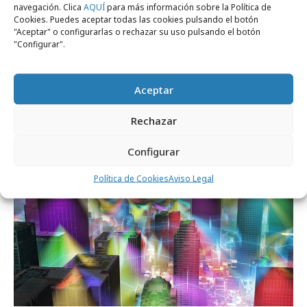
navegación. Clica
AQUÍ
para más información sobre la Política de
miércoles, 15 de marzo 2017
Cookies. Puedes aceptar todas las cookies pulsando el botón
"Aceptar" o configurarlas o rechazar su uso pulsando el botón
El proveedor de Wifi, Fon, confía en la
"Configurar".
agencia Hotwire
Aceptar
Formación y estudios
Rechazar
Configurar
Política de Cookies
Aviso Legal