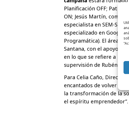
campaña
estará formado p
Planificación OFF; Patricia
ON; Jesús Martín, como ex
Uti
especialista en SEM-SEO (q
ana
especializado en Google T
aná
sob
Programática). El área de 
"Ac
Santana, con el apoyo de C
en lo que se refiere a la p
supervisión de Rubén Gó
Para Celia Caño, Director
encantados de volver a tr
la transformación de la so
el espíritu emprendedor”.