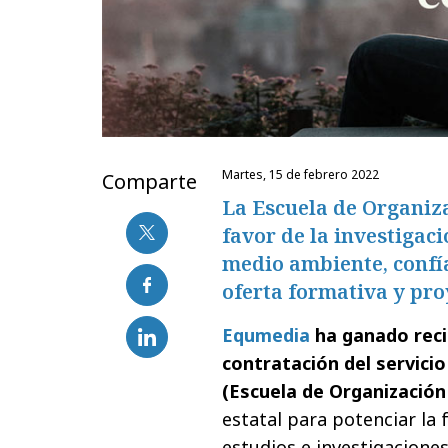
martes, 15 de febrero 2022
Comparte
La Escuela de Organiza
favor de la investigaci
medio ambiente, confí
oferta formativa y pro
Equmedia
ha ganado reci
contratación del servicio
(Escuela de Organización 
estatal para potenciar la
estudios e investigaciones