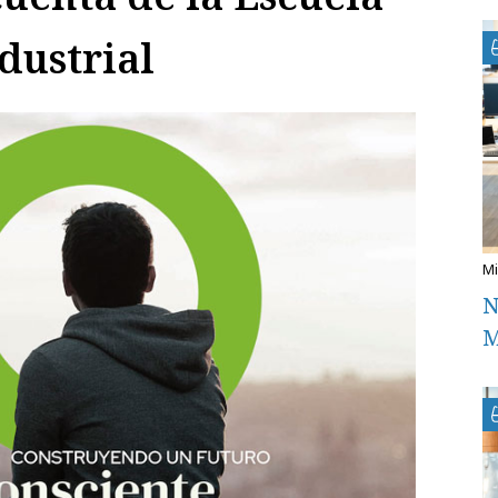
dustrial
N
M