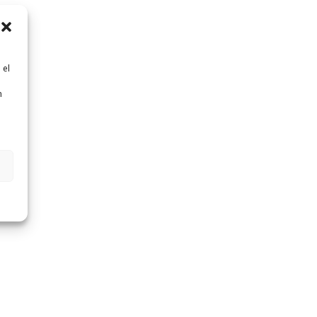
 el
n
n