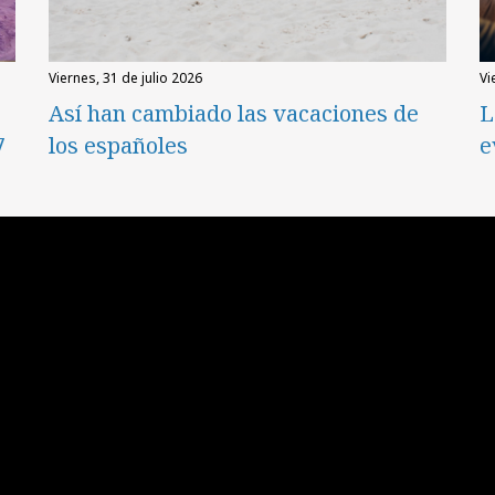
viernes, 31 de julio 2026
v
Así han cambiado las vacaciones de
L
7
los españoles
e