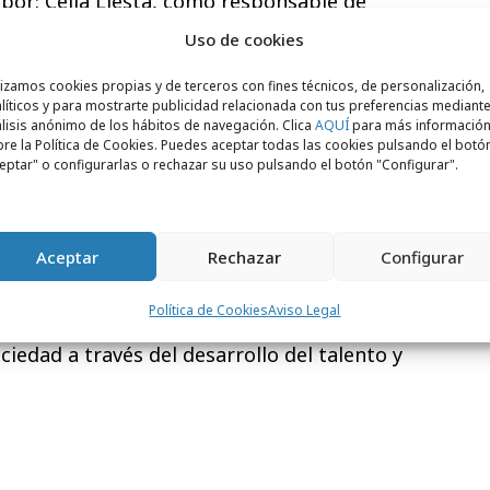
or: Celia Llesta, como responsable de
 Rico-Avello, encargada de la Planificación
Uso de cookies
perto en Redes Sociales, y Sandra Ramos,
lizamos cookies propias y de terceros con fines técnicos, de personalización,
ue, a su vez dirigirá al equipo técnico
líticos y para mostrarte publicidad relacionada con tus preferencias mediante
ag Manager, Google Analitycs, Google Ads y
lisis anónimo de los hábitos de navegación. Clica
AQUÍ
para más informació
re la Política de Cookies. Puedes aceptar todas las cookies pulsando el botó
Creatividad estará liderada por Ruth
eptar" o configurarlas o rechazar su uso pulsando el botón "Configurar".
laudia Leis en el área de Diseño Gráfico. Y,
arte administrativa, contará con la
mez.
Aceptar
Rechazar
Configurar
a general de Equmedia: “Estamos
Política de Cookies
Aviso Legal
abajar con la Fundación EOI en su labor de
ciedad a través del desarrollo del talento y