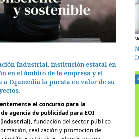
N
D
ción Industrial, institución estatal en
ón en el ámbito de la empresa y el
a a Equmedia la puesta en valor de su
yectos.
entemente el concurso para la
 de agencia de publicidad para EOI
Industrial)
, fundación del sector público
 formación, realización y promoción de
 científicas y técnicas, además de una