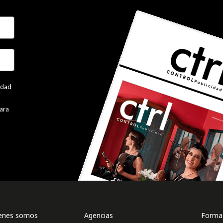
cidad
ara
enes somos
Agencias
Formac