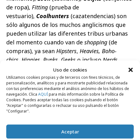
de ropa),
Fitting
(prueba de
vestuario),
Coolhunters
(cazatendencias) son
sólo algunos de los muchos anglicismos que
pueden utilizar las diferentes tribus urbanas
del momento cuando van de
shopping
(de
compras), ya sean
Hipsters
,
Heavies, Boho-
chics
,
Hippies
,
Punks
,
Geeks
o incluso
Nerds
.
Uso de cookies
Utilizamos cookies propias y de terceros con fines técnicos, de
personalización, analíticos y para mostrarte publicidad relacionada
con tus preferencias mediante el análisis anónimo de los hábitos de
navegación. Clica
AQUÍ
para más información sobre la Política de
Comparte
Cookies. Puedes aceptar todas las cookies pulsando el botón
"Aceptar" o configurarlas o rechazar su uso pulsando el botón
"Configurar".
Aceptar
Noticias Relacionadas