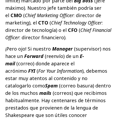
límite) marcado por parte del
Big boss
(jefe
máximo). Nuestro jefe también podría ser
el
CMO
(
Chief Marketing Officer
: director de
marketing), el
CTO
(
Chief Technology Officer
:
director de tecnología) o el
CFO
(
Chief Financial
Officer
: director financiero).
¡Pero ojo! Si nuestro
Manager
(supervisor) nos
hace un
Forward
(reenvío) de un
E-
mail
(correo) donde aparece el
acrónimo
FYI
(
For Your Information
), debemos
estar muy atentos al contenido y no
catalogarlo como
Spam
(correo basura) dentro
de los muchos
mails
(correos) que recibimos
habitualmente. Hay centenares de términos
prestados que provienen de la lengua de
Shakespeare que son útiles conocer