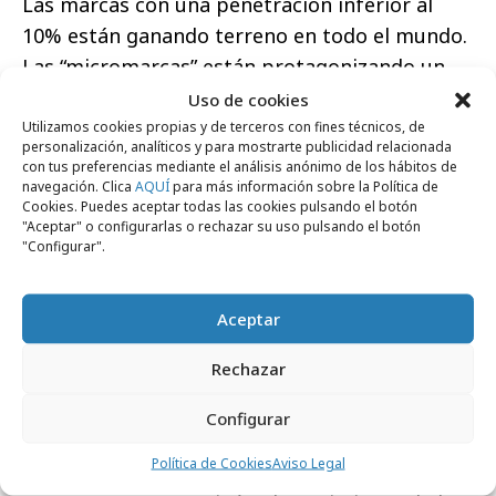
Las marcas con una penetración inferior al
10% están ganando terreno en todo el mundo.
Las “micromarcas” están protagonizando un
crecimiento desproporcionado de los bienes
Uso de cookies
de consumo, y tratan de desafiar conceptos,
Utilizamos cookies propias y de terceros con fines técnicos, de
personalización, analíticos y para mostrarte publicidad relacionada
ideas y necesidades, ya establecidos, de los
con tus preferencias mediante el análisis anónimo de los hábitos de
navegación. Clica
AQUÍ
para más información sobre la Política de
consumidores.
Cookies. Puedes aceptar todas las cookies pulsando el botón
"Aceptar" o configurarlas o rechazar su uso pulsando el botón
En cuanto a los ideales que mueven a las
"Configurar".
marcas, las personas seguirán apostando por
aquellas que defiendan principios activistas, y
Aceptar
esperan que estas se alineen con sus valores
personales. No obstante, los consumidores no
Rechazar
siempre hacen lo que dicen, es lo que se
Configurar
denomina la brecha entre el valor de compra y
la acción.
Política de Cookies
Aviso Legal