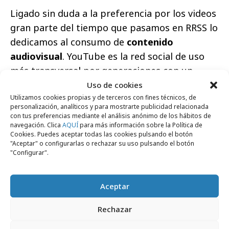
Ligado sin duda a la preferencia por los videos
gran parte del tiempo que pasamos en RRSS lo
dedicamos al consumo de
contenido
audiovisual
. YouTube es la red social de uso
más transversal por generaciones con un
porcentaje muy similar entre todas ellas: la
Uso de cookies
Utilizamos cookies propias y de terceros con fines técnicos, de
consume un 55% la Generación Z, el 47% de los
personalización, analíticos y para mostrarte publicidad relacionada
Y/Millennial, el 50% de la Generación X y la de
con tus preferencias mediante el análisis anónimo de los hábitos de
navegación. Clica
AQUÍ
para más información sobre la Política de
los Boomers, y el 47% de la Generación
Cookies. Puedes aceptar todas las cookies pulsando el botón
Silenciosa.
"Aceptar" o configurarlas o rechazar su uso pulsando el botón
"Configurar".
Destaca el uso de
TikTok
, la red social que
creció en pandemia y que se identifica con las
Aceptar
generaciones más jóvenes pero que cuenta
con penetración en todas. 1 de cada 2
Rechazar
miembros de la Generación Z (50%) es activo