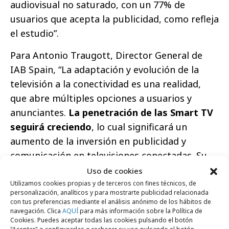
audiovisual no saturado, con un 77% de
usuarios que acepta la publicidad, como refleja
el estudio”.
Para Antonio Traugott, Director General de
IAB Spain, “La adaptación y evolución de la
televisión a la conectividad es una realidad,
que abre múltiples opciones a usuarios y
anunciantes.
La penetración de las Smart TV
seguirá creciendo
, lo cual significará un
aumento de la inversión en publicidad y
comunicación en televisiones conectadas. Su
evolución acelerará que a medio plazo la
Uso de cookies
inversión digital en España supere a la
Utilizamos cookies propias y de terceros con fines técnicos, de
personalización, analíticos y para mostrarte publicidad relacionada
televisión convencional”.
con tus preferencias mediante el análisis anónimo de los hábitos de
navegación. Clica
AQUÍ
para más información sobre la Política de
Cookies. Puedes aceptar todas las cookies pulsando el botón