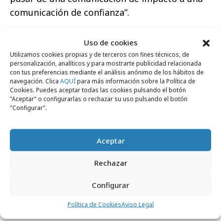
comunicación de confianza”.
Según
Ángel Alloza, presidente Corporate
Uso de cookies
Excellence - Centre for Reputation
Utilizamos cookies propias y de terceros con fines técnicos, de
Leadership
, “para construir una marca fuerte
personalización, analíticos y para mostrarte publicidad relacionada
con tus preferencias mediante el análisis anónimo de los hábitos de
y auténtica que al final del camino se convierta
navegación. Clica
AQUÍ
para más información sobre la Política de
en reputación hay que romper los conceptos
Cookies. Puedes aceptar todas las cookies pulsando el botón
"Aceptar" o configurarlas o rechazar su uso pulsando el botón
tradicionales de marca producto, para dar
"Configurar".
respuesta a las expectativas de todas las
audiencias. El reto para las empresas está en
Aceptar
alinear y dotar de coherencia todos los puntos
de contacto: en el propósito, las actitudes y
Rechazar
formas de comunicar para todos sus
stakeholders, así como en los servicios y
Configurar
productos que lanza. Y, en el centro, la marca
Política de Cookies
Aviso Legal
corporativa para construir esa autenticidad”.