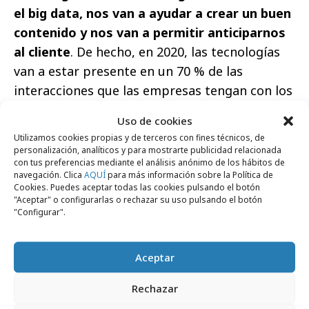
el big data, nos van a ayudar a crear un buen
contenido y nos van a permitir anticiparnos
al cliente
. De hecho, en 2020, las tecnologías
van a estar presente en un 70 % de las
interacciones que las empresas tengan con los
clientes”.
Uso de cookies
Utilizamos cookies propias y de terceros con fines técnicos, de
Enrique Romero,
Head of SEO
en Marketalia
personalización, analíticos y para mostrarte publicidad relacionada
Marketing Online, ha informado sobre el papel
con tus preferencias mediante el análisis anónimo de los hábitos de
navegación. Clica
AQUÍ
para más información sobre la Política de
que juega el SEO en el marketing B2B: “
Un
Cookies. Puedes aceptar todas las cookies pulsando el botón
contenido que no es visualizado es un
"Aceptar" o configurarlas o rechazar su uso pulsando el botón
"Configurar".
trabajo que no sirve para nada
. La parte de
selección de palabras clave es muy importante
en la generación de este contenido. Hay que
Aceptar
entender cómo funciona el mercado de cara a
Rechazar
las búsquedas y aplicarlo dentro de secciones