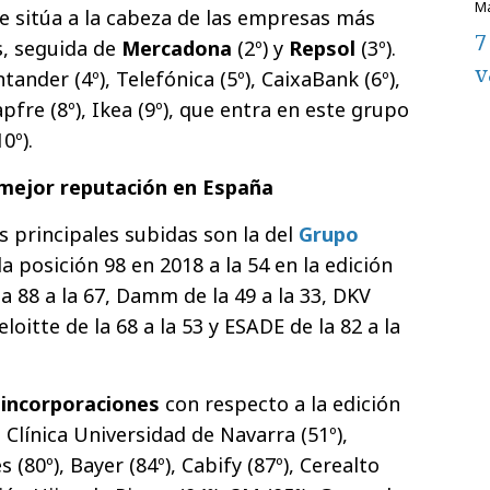
se sitúa a la cabeza de las empresas más
7
s, seguida de
Mercadona
(2º) y
Repsol
(3º).
v
ander (4º), Telefónica (5º), CaixaBank (6º),
pfre (8º), Ikea (9º), que entra en este grupo
0º).
mejor reputación en España
s principales subidas son la del
Grupo
a posición 98 en 2018 a la 54 en la edición
la 88 a la 67, Damm de la 49 a la 33, DKV
eloitte de la 68 a la 53 y ESADE de la 82 a la
 incorporaciones
con respecto a la edición
 Clínica Universidad de Navarra (51º),
 (80º), Bayer (84º), Cabify (87º), Cerealto