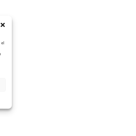
 el
n
n