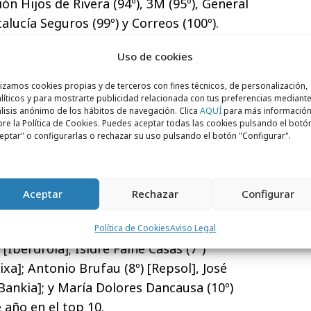
ón Hijos de Rivera (94º), 3M (95º), General
ntalucía Seguros (99º) y Correos (100º).
on mejor reputación en España
Uso de cookies
lación directamente proporcional que
lizamos cookies propias y de terceros con fines técnicos, de personalización,
líticos y para mostrarte publicidad relacionada con tus preferencias mediante
s más reputadas y la valoración de sus
lisis anónimo de los hábitos de navegación. Clica
AQUÍ
para más informació
eres tienen sus empresas en el top 10 con
re la Política de Cookies. Puedes aceptar todas las cookies pulsando el botó
eptar" o configurarlas o rechazar su uso pulsando el botón "Configurar".
ña.
o Líderes 2019 el directivo con mayor
uan Roig (1º) [Mercadona]
; seguido de
Aceptar
Rechazar
Configurar
Ana Patricia Botín (3º) [Santander]; Amancio
 María Álverez-Pallete (5º) [Telefónica];
Política de Cookies
Aviso Legal
[Iberdrola]; Isidre Fainé Casas (7º)
xa]; Antonio Brufau (8º) [Repsol], José
 [Bankia]; y María Dolores Dancausa (10º)
 año en el top 10.