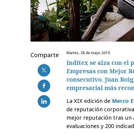
martes, 28 de mayo 2019
Comparte
Inditex se alza con el
Empresas con Mejor Re
consecutivo. Juan Roig
empresarial más recon
La XIX edición de
Merco E
de reputación corporativa
mejor reputación tras un 
evaluaciones y 200 indicad