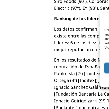
Siro Foods (90º), Corporaci
Electric (97º), EY (98º), Sa
Ranking de los líderes c
Los datos confirman la re
Uti
ana
existe entre las compañía
aná
líderes: 6 de los diez líd
sob
"Ac
mejor reputación en Espa
En los resultados de Merc
reputación de España es
J
Pablo Isla (2º) [Inditex]; 
Ortega (4º) [Inditex]; José
Ignacio Sánchez Galán (6º) 
[Fundación Bancaria La Cai
Ignacio Goirigolzarri (9º)
[Bankinter] que entra este