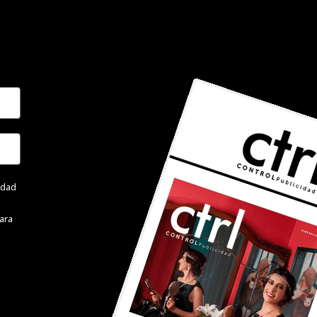
cidad
ara