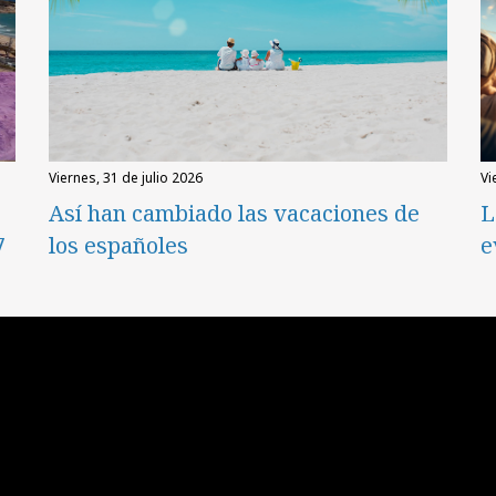
viernes, 31 de julio 2026
v
Así han cambiado las vacaciones de
L
7
los españoles
e