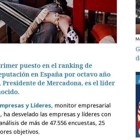
G
d
 primer puesto en el ranking de
putación en España por octavo año
, Presidente de Mercadona, es el líder
ocido.
mpresas y Líderes
, monitor empresarial
, ha desvelado las empresas y líderes con
análisis de más de 47.556 encuestas, 25
ores objetivos.