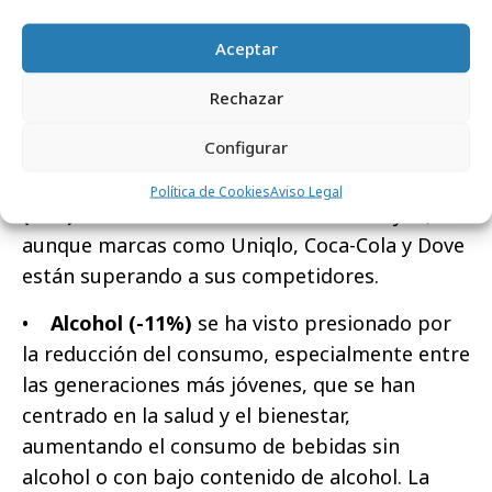
de las marcas del 48%, con el e-commerce y las
marcas blancas logrando crear valor para el
Aceptar
consumidor en tiempos inflacionistas.
Rechazar
• En contraste, los valores de marca en
Configurar
categorías de consumo
como moda (0%),
alimentos y bebidas (-1%) y cuidado personal
Política de Cookies
Aviso Legal
(-5%)
se mantienen estables o disminuyen,
aunque marcas como Uniqlo, Coca-Cola y Dove
están superando a sus competidores.
•
Alcohol (-11%)
se ha visto presionado por
la reducción del consumo, especialmente entre
las generaciones más jóvenes, que se han
centrado en la salud y el bienestar,
aumentando el consumo de bebidas sin
alcohol o con bajo contenido de alcohol. La