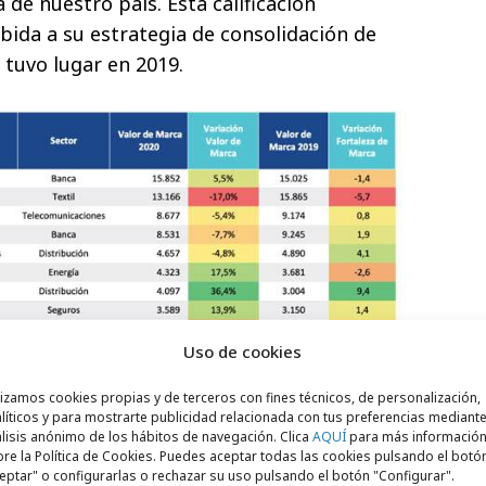
 de nuestro país. Esta calificación
bida a su estrategia de consolidación de
 tuvo lugar en 2019.
Uso de cookies
 bancarias del ranking mejoran su valor
lizamos cookies propias y de terceros con fines técnicos, de personalización,
líticos y para mostrarte publicidad relacionada con tus preferencias mediante
Santander (+5%) y Sabadell (+2%) son los
lisis anónimo de los hábitos de navegación. Clica
AQUÍ
para más informació
ctor que aumentan su valor de marca en
re la Política de Cookies. Puedes aceptar todas las cookies pulsando el botó
eptar" o configurarlas o rechazar su uso pulsando el botón "Configurar".