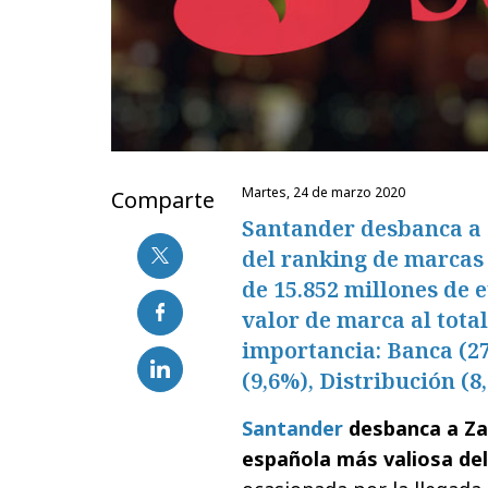
martes, 24 de marzo 2020
Comparte
Santander desbanca a Z
del ranking de marcas
de 15.852 millones de 
valor de marca al tota
importancia: Banca (27
(9,6%), Distribución (8
Santander
desbanca a Za
española más valiosa de