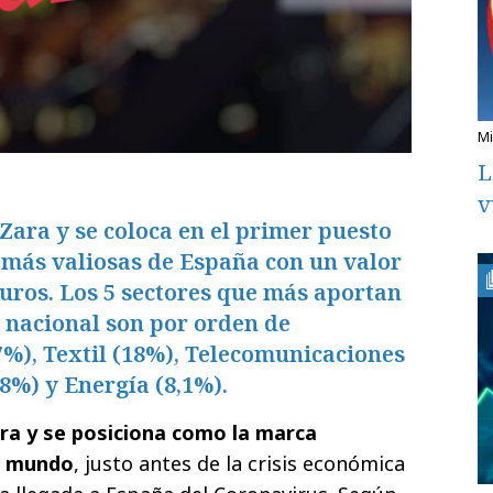
L
v
ara y se coloca en el primer puesto
 más valiosas de España con un valor
euros. Los 5 sectores que más aportan
l nacional son por orden de
%), Textil (18%), Telecomunicaciones
,8%) y Energía (8,1%).
ra y se posiciona como la marca
l mundo
, justo antes de la crisis económica