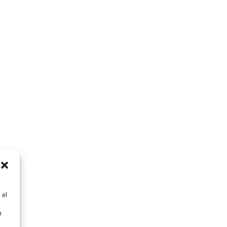
 el
n
n