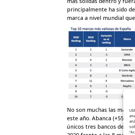
más sólidas dentro y fuera
principalmente ha sido de
marca a nivel mundial que
No son muchas las marcas
Uti
ana
este año. Abanca (+55%), 
aná
únicos tres bancos del se
sob
"Ac