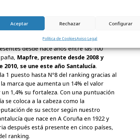
s bancarias que aumentaron en 2019,
or encima del 40% en muchas de las
ción del 27%,
las marcas del sector
Aceptar
Rechazar
Configurar
rtan mayor valor al total nacional
que
 118,2 mil millones de euros.
Política de Cookies
Aviso Legal
esentes desde hace años entre las 100
spaña,
Mapfre, presente desde 2008 y
 2010, se une este año Santalucía
.
la 1 puesto hasta Nº8 del ranking gracias al
la marca que aumenta un 14% el valor
 y un 1,4% su fortaleza. Con una puntuación
ía se coloca a la cabeza como la
putación de su sector según nuestro
Santalucía que nace en A Coruña en 1922 y
ria después está presente en cinco países,
del ranking.