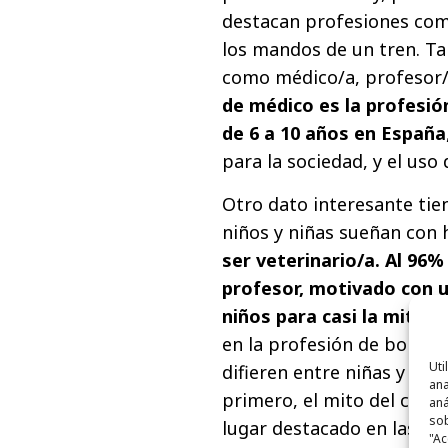
destacan profesiones como
los mandos de un tren. Ta
como médico/a, profesor/a
de médico es la profesió
de 6 a 10 años en España
para la sociedad, y el uso 
Otro dato interesante tien
niños y niñas sueñan con
ser veterinario/a. Al 96%
profesor, motivado con u
niños para casi la mitad 
en la profesión de bomber
Uti
difieren entre niñas y niños
ana
primero, el mito del cam
aná
sob
lugar destacado en las pr
"Ac