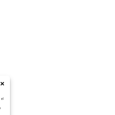
 el
n
n