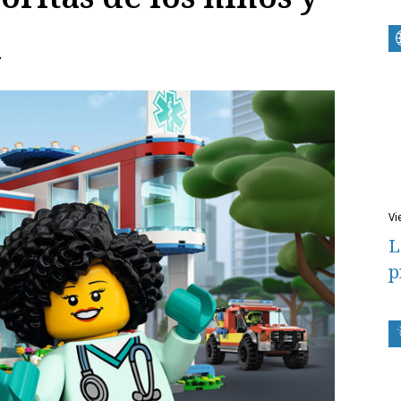
a
v
L
p