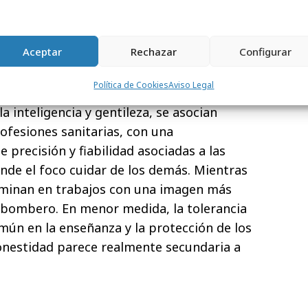
a los animales. Dato casi similar, 95% con la
io que atrae a más de 9 de cada 10
a idea de proteger a los demás.
Aceptar
Rechazar
Configurar
en para elegir un trabajo son pasarlo
Política de Cookies
Aviso Legal
guían por los valores que estas
a inteligencia y gentileza, se asocian
ofesiones sanitarias, con una
e precisión y fiabilidad asociadas a las
onde el foco cuidar de los demás. Mientras
ominan en trabajos con una imagen más
 bombero. En menor medida, la tolerancia
ún en la enseñanza y la protección de los
onestidad parece realmente secundaria a