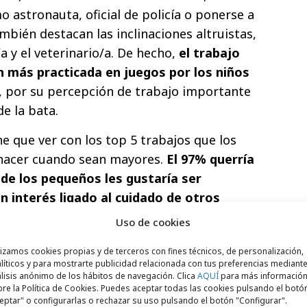
 astronauta, oficial de policía o ponerse a
mbién destacan las inclinaciones altruistas,
 y el veterinario/a. De hecho,
el trabajo
n más practicada en juegos por los niños
, por su percepción de trabajo importante
de la bata.
e que ver con los top 5 trabajos que los
 hacer cuando sean mayores.
El 97% querría
 de los pequeños les gustaría ser
n interés ligado al cuidado de otros
de ellos
. Este mismo porcentaje se replica
Uso de cookies
o, aunque las razones para hacerlo
lizamos cookies propias y de terceros con fines técnicos, de personalización,
. Si el carácter heroico y altruista es lo
líticos y para mostrarte publicidad relacionada con tus preferencias mediante
ión de bomberos y el uniforme ocupan un
lisis anónimo de los hábitos de navegación. Clica
AQUÍ
para más informació
re la Política de Cookies. Puedes aceptar todas las cookies pulsando el botó
eferencias de los niños, mientras que para
eptar" o configurarlas o rechazar su uso pulsando el botón "Configurar".