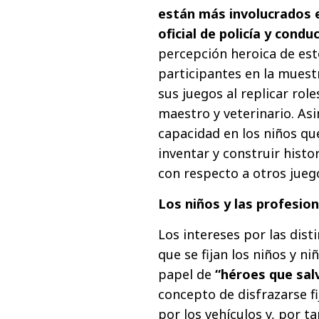
están más involucrados e
oficial de policía y condu
percepción heroica de est
participantes en la muest
sus juegos al replicar rol
maestro y veterinario. A
capacidad en los niños qu
inventar y construir hist
con respecto a otros jueg
Los niños y las profesio
Los intereses por las dis
que se fijan los niños y n
papel de
“héroes que sal
concepto de disfrazarse f
por los vehículos y, por t