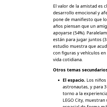
El valor de la amistad es c
desarrollo emocional y afe
pone de manifiesto que lo
años piensan que un amig
apoyarse (54%). Paralelam
están para jugar juntos (3
estudio muestra que acude
con figuras y vehículos e
vida cotidiana.
Otros temas secundario
El espacio.
Los niños 
astronautas, y para 3
torno a la experiencia
LEGO City, muestran 
espacial de forma má