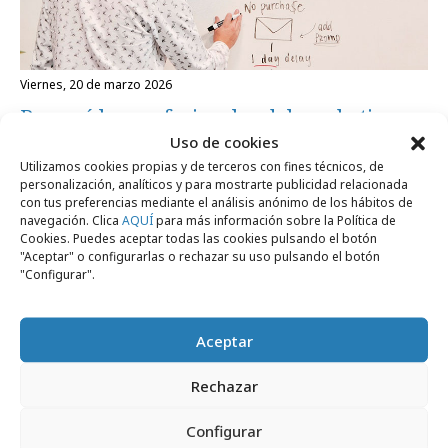
viernes, 20 de marzo 2026
Por qué los profesionales del marketing
Uso de cookies
apuestan por la formación digital continua
Utilizamos cookies propias y de terceros con fines técnicos, de
personalización, analíticos y para mostrarte publicidad relacionada
con tus preferencias mediante el análisis anónimo de los hábitos de
Opinión
navegación. Clica
AQUÍ
para más información sobre la Política de
Cookies. Puedes aceptar todas las cookies pulsando el botón
"Aceptar" o configurarlas o rechazar su uso pulsando el botón
"Configurar".
Aceptar
Rechazar
Configurar