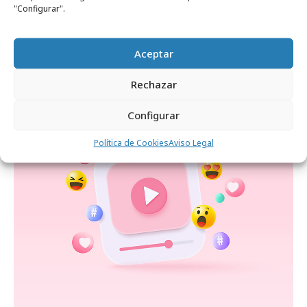
"Configurar".
Aceptar
Noticias Relacionadas
Rechazar
Configurar
Formación y estudios
Política de Cookies
Aviso Legal