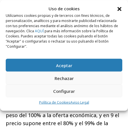
y puede limitar la participación de empresas y
Uso de cookies
agencias medianas y pequeñas. Es un criterio
Utilizamos cookies propias y de terceros con fines técnicos, de
que además ha ido aumentando a un mayor
personalización, analíticos y para mostrarte publicidad relacionada
porcentaje sobre el total de concursos
con tus preferencias mediante el análisis anónimo de los hábitos de
navegación. Clica
AQUÍ
para más información sobre la Política de
analizados.
Cookies. Puedes aceptar todas las cookies pulsando el botón
"Aceptar" o configurarlas o rechazar su uso pulsando el botón
El tercer criterio más incumplido, por un
"Configurar".
58,1% del total de concursos analizados, es el
referido al precio: 55 concursos establecen la
Aceptar
oferta económica como principal o único
Rechazar
criterio de adjudicación
, por delante de las
propuestas técnicas.
Configurar
En 14 concursos, el 15% del total, el precio es
Política de Cookies
Aviso Legal
el único criterio
, pues las bases otorgan un
peso del 100% a la oferta económica, y en 9 el
precio supone entre el 80% y el 99% de la