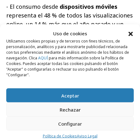
- El consumo desde
dispositivos móviles
representa el 48 % de todos las visualizaciones
online, un 14 % más que el año pasado y un
129 % más que en el año 2014.
Uso de cookies
Utilizamos cookies propias y de terceros con fines técnicos, de
- Cerca de 1 de cada 5 (el 18 %) de todas las
personalización, analíticos y para mostrarte publicidad relacionada
con tus preferencias mediante el análisis anónimo de los hábitos de
visualizaciones desde dispositivos móviles se
navegación. Clica
AQUÍ
para más información sobre la Política de
realizan
desde tablets
, convirtiendo este
Cookies. Puedes aceptar todas las cookies pulsando el botón
"Aceptar" o configurarlas o rechazar su uso pulsando el botón
primer trimestre del año en el tercero
"Configurar".
consecutivo de crecimiento de los
espectadores de tablets.
Aceptar
- Tras los
contenidos recomendados
, los
Rechazar
espectadores aumentan un 10 % en
visualizaciones posteriores al vídeo, lo que
Configurar
supone entre un 6 y un 23 % más de
Política de Cookies
Aviso Legal
permanencia en el sitio web.