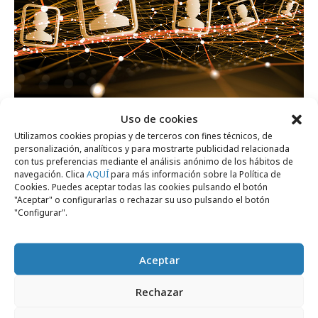
Uso de cookies
Utilizamos cookies propias y de terceros con fines técnicos, de
miércoles, 3 de junio 2026
personalización, analíticos y para mostrarte publicidad relacionada
Seguir comportamientos, no perfiles
con tus preferencias mediante el análisis anónimo de los hábitos de
navegación. Clica
AQUÍ
para más información sobre la Política de
estáticos: la nueva lógica de las audiencias
Cookies. Puedes aceptar todas las cookies pulsando el botón
"Aceptar" o configurarlas o rechazar su uso pulsando el botón
"Configurar".
Formación y estudios
Aceptar
Rechazar