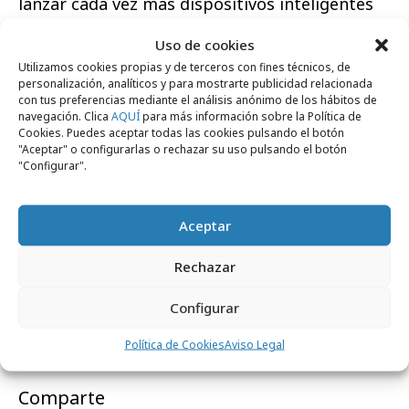
lanzar cada vez más dispositivos inteligentes
para satisfacer la creciente demanda, por lo
Uso de cookies
que los ciberdelincuentes encontrarán más
Utilizamos cookies propias y de terceros con fines técnicos, de
vulnerabilidades para explotar en su propio
personalización, analíticos y para mostrarte publicidad relacionada
con tus preferencias mediante el análisis anónimo de los hábitos de
beneficio. “Las casas inteligentes y
navegación. Clica
AQUÍ
para más información sobre la Política de
automatizadas seguirán proliferando en todo
Cookies. Puedes aceptar todas las cookies pulsando el botón
"Aceptar" o configurarlas o rechazar su uso pulsando el botón
el mundo, aumentando por tanto los ámbitos
"Configurar".
de ataque”, afirma Guézo. “De este modo, los
fabricantes de estos dispositivos inteligentes
Aceptar
deben considerar cómo asegurar los datos que
residen en estos dispositivos y no sólo los
Rechazar
dispositivos en sí mismos”.
Configurar
Política de Cookies
Aviso Legal
Comparte