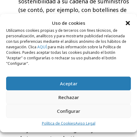
sostenibilidad a su cadena de suministros
(se contó, por ejemplo, con botellines de
agua elaborados con PER reciclado y cuyos
Uso de cookies
beneficios se destinan a hacer pozos en
Utilizamos cookies propias y de terceros con fines técnicos, de
África).
personalización, analíticos y para mostrarte publicidad relacionada
con tus preferencias mediante el análisis anónimo de los hábitos de
Medición de la huella de carbono del
navegación. Clica
AQUÍ
para más información sobre la Política de
evento. Además, la compañía procederá a
Cookies. Puedes aceptar todas las cookies pulsando el botón
"Aceptar" o configurarlas o rechazar su uso pulsando el botón
la compensación de la huella dejada por el
"Configurar".
evento.
Promoción de una cultura de respeto a la
Aceptar
diversidad, garantizando la igualdad de
oportunidades y la no discriminación, así
Rechazar
como la promoción de personal
Configurar
procedente de colectivos vulnerables.
Fomento del uso de vehículos con una
Política de Cookies
Aviso Legal
mejor eficiencia energética y la utilización