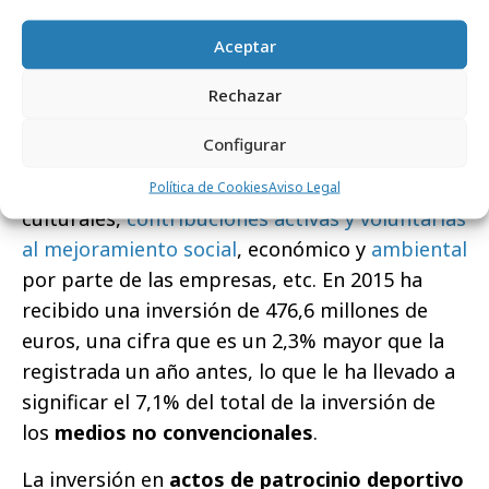
medios no convencionales
es del 7,7%.
Aceptar
El medio que aparece en quinta posición es
Rechazar
actos de
patrocinio, mecenazgo, marketing
social y R.S.C.
, epígrafe que incluye acciones y
Configurar
eventos de distinto tipo, como conciertos,
espectáculos, fundaciones, exposiciones, actos
Política de Cookies
Aviso Legal
culturales,
contribuciones activas y voluntarias
al mejoramiento social
, económico y
ambiental
por parte de las empresas, etc. En 2015 ha
recibido una inversión de 476,6 millones de
euros, una cifra que es un 2,3% mayor que la
registrada un año antes, lo que le ha llevado a
significar el 7,1% del total de la inversión de
los
medios no convencionales
.
La inversión en
actos de patrocinio deportivo