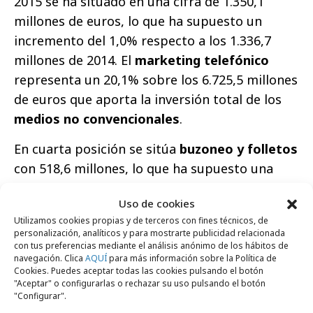
2015 se ha situado en una cifra de 1.350,1
millones de euros, lo que ha supuesto un
incremento del 1,0% respecto a los 1.336,7
millones de 2014. El
marketing telefónico
representa un 20,1% sobre los 6.725,5 millones
de euros que aporta la inversión total de los
medios no convencionales
.
En cuarta posición se sitúa
buzoneo y folletos
con 518,6 millones, lo que ha supuesto una
disminución del -8,9% respecto a la cifra de
Uso de cookies
569,2 millones invertida en 2014. En
buzoneo y
Utilizamos cookies propias y de terceros con fines técnicos, de
folletos
se recoge toda la publicidad que es
personalización, analíticos y para mostrarte publicidad relacionada
repartida sin personalización, lo que quiere
con tus preferencias mediante el análisis anónimo de los hábitos de
navegación. Clica
AQUÍ
para más información sobre la Política de
decir que no tiene ni nombre ni dirección de
Cookies. Puedes aceptar todas las cookies pulsando el botón
"Aceptar" o configurarlas o rechazar su uso pulsando el botón
destinatario, en domicilios y lugares de
"Configurar".
trabajo. Su participación sobre el total de