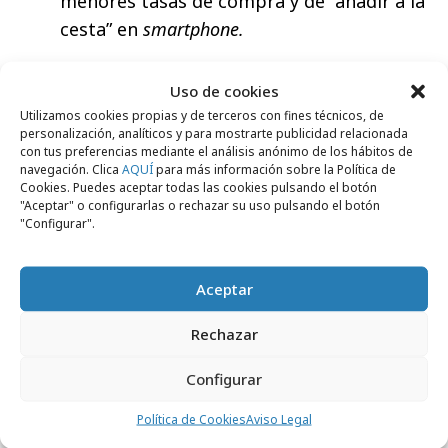
menores tasas de compra y de “añadir a la
cesta” en
smartphone
.
Uso de cookies
“El gran crecimiento de las transacciones
Utilizamos cookies propias y de terceros con fines técnicos, de
personalización, analíticos y para mostrarte publicidad relacionada
móviles durante los tres primeros meses de
con tus preferencias mediante el análisis anónimo de los hábitos de
navegación. Clica
AQUÍ
para más información sobre la Política de
este año frente al anterior trimestre muestra
Cookies. Puedes aceptar todas las cookies pulsando el botón
que los consumidores están ahora muy
"Aceptar" o configurarlas o rechazar su uso pulsando el botón
"Configurar".
cómodos comprando desde
sus smartphones
en todas las categorías”,
manifiesta Wolf. “Realmente no hay límite para
Aceptar
este crecimiento. Móvil significa más de la
Rechazar
mitad de todas las transacciones
de
eCommerce
en los mercados avanzados
Configurar
como Japón y Corea del Sur”.
Política de Cookies
Aviso Legal