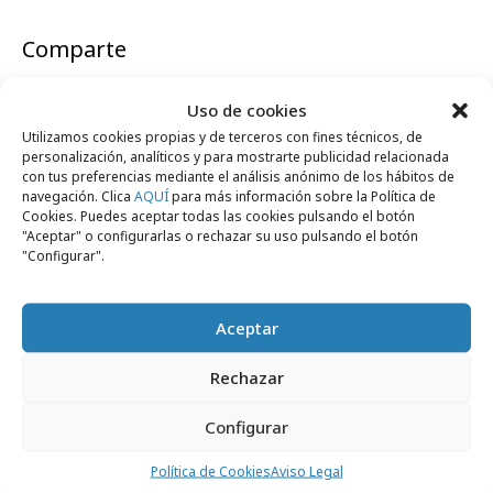
Comparte
Uso de cookies
Utilizamos cookies propias y de terceros con fines técnicos, de
personalización, analíticos y para mostrarte publicidad relacionada
Noticias Relacionadas
con tus preferencias mediante el análisis anónimo de los hábitos de
navegación. Clica
AQUÍ
para más información sobre la Política de
Cookies. Puedes aceptar todas las cookies pulsando el botón
"Aceptar" o configurarlas o rechazar su uso pulsando el botón
lunes, 14 de marzo 2011
"Configurar".
Empresas y Negocios
Nace lapublidadsemoja.org
Aceptar
lunes, 13 de septiembre 2010
Formación y estudios
Rechazar
Curso gratuito sobre comunicación digital
Configurar
lunes, 11 de mayo 2009
Festivales y premios
Política de Cookies
Aviso Legal
Publips y AGR! Machine triunfan en La