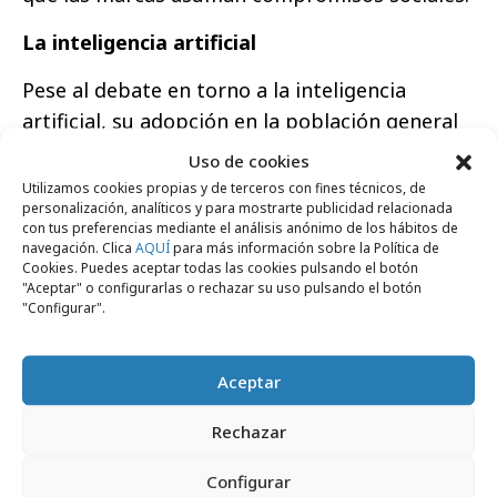
La inteligencia artificial
Pese al debate en torno a la inteligencia
artificial, su adopción en la población general
sigue siendo limitada y centrada en tareas
Uso de cookies
funcionales y complementarias. Su uso se
Utilizamos cookies propias y de terceros con fines técnicos, de
personalización, analíticos y para mostrarte publicidad relacionada
orienta principalmente a la automatización de
con tus preferencias mediante el análisis anónimo de los hábitos de
procesos y la asistencia en actividades
navegación. Clica
AQUÍ
para más información sobre la Política de
Cookies. Puedes aceptar todas las cookies pulsando el botón
específicas, sin que todavía se perciba como
"Aceptar" o configurarlas o rechazar su uso pulsando el botón
una herramienta transformadora en el día a
"Configurar".
día. Sin embargo,
un pequeño grupo comienza
a explorar sus beneficios más allá de lo
Aceptar
operativo
, destacando su potencial para
eliminar barreras arquitectónicas o impulsar
Rechazar
la creatividad. “Todavía estamos en una fase de
Configurar
implementación muy funcional, lejos de esa