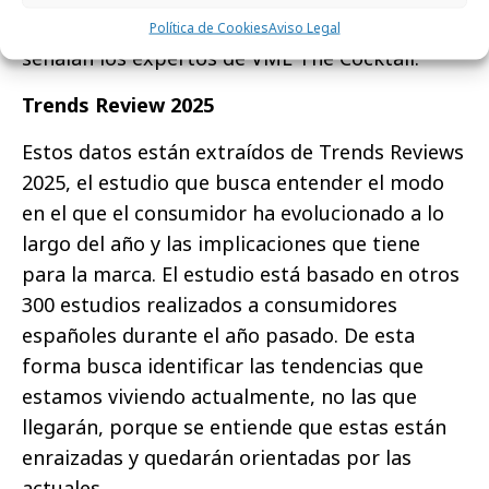
idea de que la IA nos va a quitar el trabajo”,
Política de Cookies
Aviso Legal
señalan los expertos de VML The Cocktail.
Trends Review 2025
Estos datos están extraídos de Trends Reviews
2025, el estudio que busca entender el modo
en el que el consumidor ha evolucionado a lo
largo del año y las implicaciones que tiene
para la marca. El estudio está basado en otros
300 estudios realizados a consumidores
españoles durante el año pasado. De esta
forma busca identificar las tendencias que
estamos viviendo actualmente, no las que
llegarán, porque se entiende que estas están
enraizadas y quedarán orientadas por las
actuales.