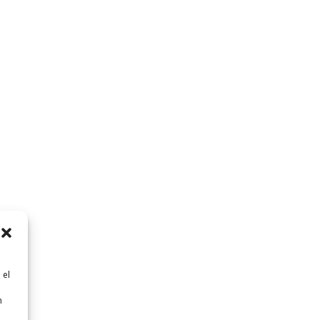
 el
n
n