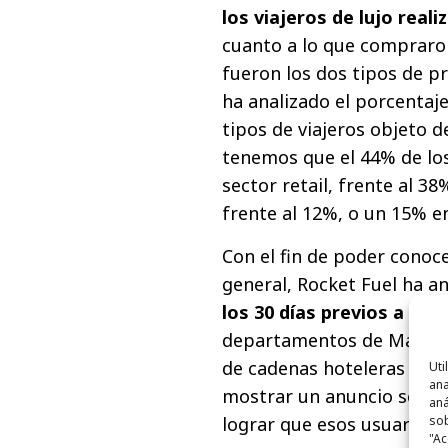
los viajeros de lujo real
cuanto a lo que compraro
fueron los dos tipos de p
ha analizado el porcentaj
tipos de viajeros objeto d
tenemos que el 44% de los
sector retail, frente al 3
frente al 12%, o un 15% e
Con el fin de poder conoce
general, Rocket Fuel ha a
los 30 días previos a res
departamentos de Marketi
de cadenas hoteleras pod
Uti
ana
mostrar un anuncio sobre
aná
lograr que esos usuarios s
sob
"Ac