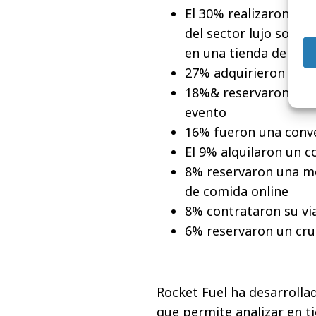
El 30% realizaron una
del sector lujo son 
en una tienda de lujo
27% adquirieron bille
18%& reservaron entr
evento
16% fueron una conv
El 9% alquilaron un c
8% reservaron una me
de comida online
8% contrataron su via
6% reservaron un cru
Rocket Fuel ha desarroll
que permite analizar en t