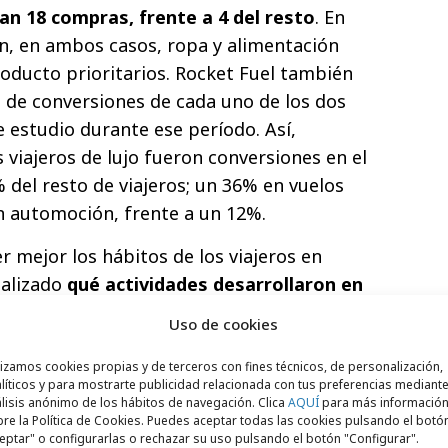
izan 18 compras, frente a 4 del resto
. En
n, en ambos casos, ropa y alimentación
roducto prioritarios. Rocket Fuel también
e de conversiones de cada uno de los dos
e estudio durante ese período. Así,
 viajeros de lujo fueron conversiones en el
8% del resto de viajeros; un 36% en vuelos
n automoción, frente a un 12%.
r mejor los hábitos de los viajeros en
nalizado
qué actividades desarrollaron en
ervar un hotel
. Con esta información los
Uso de cookies
ng y las agencias que gestionen campañas
rán decidir cuándo y dónde es mejor
lizamos cookies propias y de terceros con fines técnicos, de personalización,
líticos y para mostrarte publicidad relacionada con tus preferencias mediante
 un hotel o una oferta determinada para
lisis anónimo de los hábitos de navegación. Clica
AQUÍ
para más informació
e conviertan en clientes:
re la Política de Cookies. Puedes aceptar todas las cookies pulsando el botó
eptar" o configurarlas o rechazar su uso pulsando el botón "Configurar".