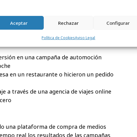
 compra en una tienda online. Los viajeros
un 206% más propicios a hacer una compra
 que aquellos que no lo son
Aceptar
Rechazar
Configurar
tes de avión
Política de Cookies
Aviso Legal
adas para un parque, espectáculo o
ersión en una campaña de automoción
oche
sa en un restaurante o hicieron un pedido
je a través de una agencia de viajes online
cero
ado una plataforma de compra de medios
iempo real los resultados de las campañas