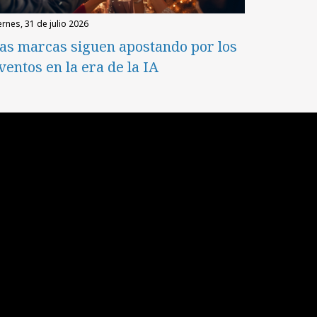
iernes, 31 de julio 2026
as marcas siguen apostando por los
ventos en la era de la IA