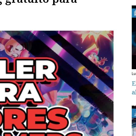
l
E
a