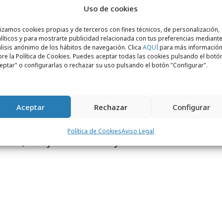
Uso de cookies
a establecer límites saludables en el uso
mentar hábitos de juego positivos tanto
lizamos cookies propias y de terceros con fines técnicos, de personalización,
a ti.
líticos y para mostrarte publicidad relacionada con tus preferencias mediante
lisis anónimo de los hábitos de navegación. Clica
AQUÍ
para más informació
re la Política de Cookies. Puedes aceptar todas las cookies pulsando el botó
os videojuegos para fortalecer vínculos,
eptar" o configurarlas o rechazar su uso pulsando el botón "Configurar".
ve y promover un entretenimiento
prometidos en ofrecer a las familias
tos y recursos para disfrutar del mundo
Aceptar
Rechazar
Configurar
a y significativa junto con sus hijos/as en
os vías que nos ayuden a conectar
Política de Cookies
Aviso Legal
oriano, CEO y
Founder
en Play the Game