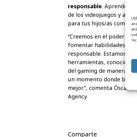
responsable
. Aprenderás 
de los videojuegos y a fo
Uti
para tus hijos/as como par
ana
aná
sob
“Creemos en el poder de l
"Ac
fomentar habilidades cla
responsable. Estamos com
herramientas, conocimien
del gaming de manera segur
un momento donde buscam
mejor.", comenta Óscar S
Agency.
Comparte