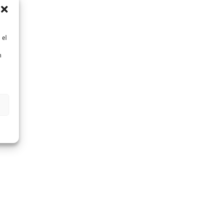
 el
n
n