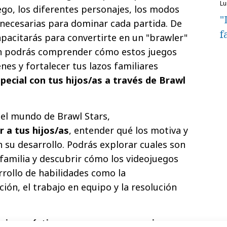
l
uego, los diferentes personajes, los modos
"
s necesarias para dominar cada partida. De
f
apacitarás para convertirte en un "brawler"
én podrás comprender cómo estos juegos
nes y fortalecer tus lazos familiares
ecial con tus hijos/as a través de Brawl
 el mundo de Brawl Stars,
 a tus hijos/as
, entender qué los motiva y
n su desarrollo. Podrás explorar cuales son
 familia y descubrir cómo los videojuegos
rrollo de habilidades como la
ión, el trabajo en equipo y la resolución
ejos prácticos para promover un juego