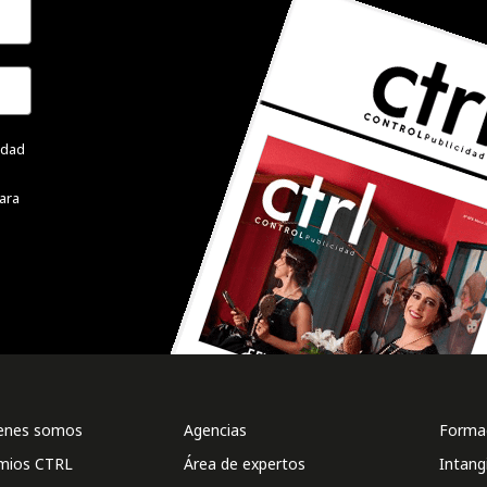
cidad
ara
enes somos
Agencias
Formac
mios CTRL
Área de expertos
Intang