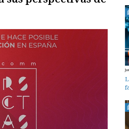
ju
L
f