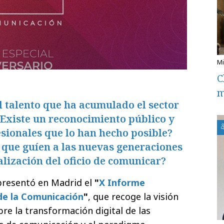
C
m
 talento que ha acumulado el sector
Existe un reconocimiento público y
sionales que lo han hecho posible?
 que guíen a las nuevas generaciones
alización del oficio de comunicar?
presentó en Madrid el
"
X Informe
e la Comunicación
"
, que recoge la visión
re la transformación digital de las