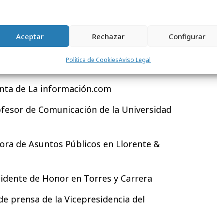
e comunicación de IKEA España
ente de honor de Dircom
Aceptar
Rechazar
Configurar
 director corporativo de Comunicación y
Política de Cookies
Aviso Legal
dente de Dircom
enta de La información.com
rofesor de Comunicación de la Universidad
ora de Asuntos Públicos en Llorente &
esidente de Honor en Torres y Carrera
 de prensa de la Vicepresidencia del