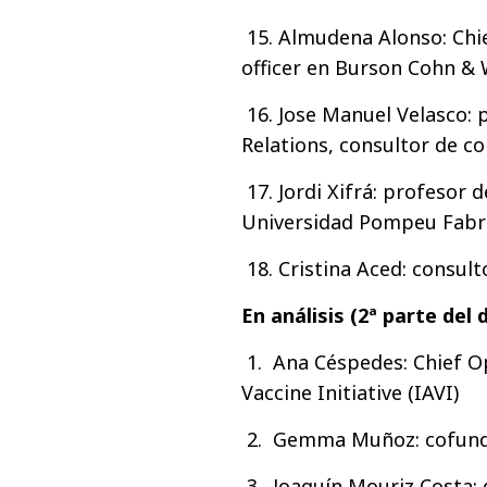
15. Almudena Alonso: Chi
officer en Burson Cohn & 
16. Jose Manuel Velasco: p
Relations, consultor de c
17. Jordi Xifrá: profesor 
Universidad Pompeu Fabr
18. Cristina Aced: consul
En análisis (2ª parte del
1. Ana Céspedes: Chief Op
Vaccine Initiative (IAVI)
2. Gemma Muñoz: cofunda
3. Joaquín Mouriz Costa: 