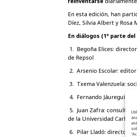
reinventarse
diariamente 
En esta edición, han parti
Díez, Silvia Albert y Rosa 
En diálogos (1ª parte de
1. Begoña Elices: directo
de Repsol
2. Arsenio Escolar: editor
3. Txema Valenzuela: soc
4. Fernando Jáuregui: pr
5. Juan Zafra: consultor 
Uti
de la Universidad Carlos II
ana
aná
sob
6. Pilar Lladó: directora
"Ac