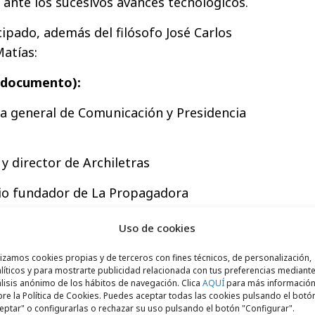
ante los sucesivos avances tecnológicos.
cipado, además del filósofo José Carlos
Matías:
l documento):
ra general de Comunicación y Presidencia
 y director de Archiletras
io fundador de La Propagadora
esidente de Educa2020
Uso de cookies
de comunicación y profesor de Periodismo
lizamos cookies propias y de terceros con fines técnicos, de personalización,
I
líticos y para mostrarte publicidad relacionada con tus preferencias mediante
lisis anónimo de los hábitos de navegación. Clica
AQUÍ
para más informació
re la Política de Cookies. Puedes aceptar todas las cookies pulsando el botó
 de Estudio de Comunicación
eptar" o configurarlas o rechazar su uso pulsando el botón "Configurar".