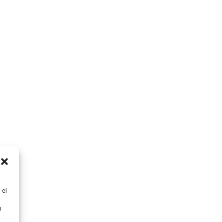
 el
n
n