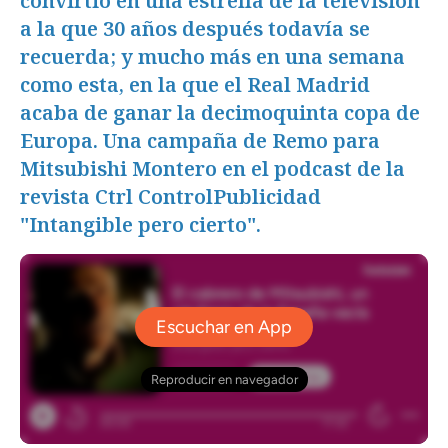
convirtió en una estrella de la televisión
a la que 30 años después todavía se
recuerda; y mucho más en una semana
como esta, en la que el Real Madrid
acaba de ganar la decimoquinta copa de
Europa. Una campaña de Remo para
Mitsubishi Montero en el podcast de la
revista Ctrl ControlPublicidad
"Intangible pero cierto".