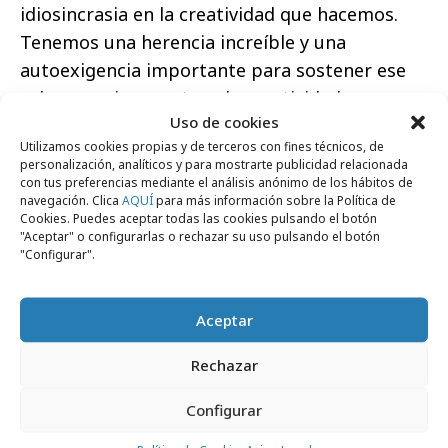
idiosincrasia en la creatividad que hacemos.
Tenemos una herencia increíble y una
autoexigencia importante para sostener ese
valor que siempre tuvo la creatividad
Uso de cookies
argentina. Los argentinos somos apasionados,
Utilizamos cookies propias y de terceros con fines técnicos, de
buscas, “chamuyeros” y un poco agrandados,
personalización, analíticos y para mostrarte publicidad relacionada
todo eso se ve en nuestra publicidad también.
con tus preferencias mediante el análisis anónimo de los hábitos de
navegación. Clica
AQUÍ
para más información sobre la Política de
Cookies. Puedes aceptar todas las cookies pulsando el botón
Santiago y Damián.- Si, la creatividad
"Aceptar" o configurarlas o rechazar su uso pulsando el botón
argentina, sin lugar a dudas, tiene su estilo
"Configurar".
propio que la hace diferente. Hoy en día eso
cambió un poco, ya que la mayoría de las
Aceptar
agencias cuentan en sus equipos con personas
de distintos países del mundo. A nuestro
Rechazar
entender esto nos hace mucho mejores. Ya que
Configurar
en HOY Buenos Aires by Havas esta diversidad,