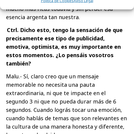
nos permite lograr campañas sorprendentes,
Política de Cookies
Aviso Legal
mucho más ricas todavía y sin perder esa
esencia argenta tan nuestra.
Ctrl. Dicho esto, tengo la sensación de que
precisamente ese tipo de publicidad,
emotiva, optimista, es muy importante en
estos momentos. ¿Lo pensáis vosotros
también?
Malu.- Sí, claro creo que un mensaje
memorable no necesita una pauta
extraordinaria, ni que te impacte en el
segundo 3 ni que no pueda durar más de 6
segundos. Cuando lográs tocar una emoción,
cuando hablás de temas que son relevantes en
la cultura de una manera honesta y diferente,