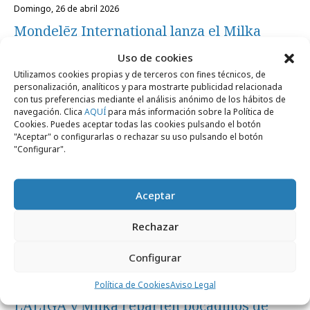
domingo, 26 de abril 2026
Mondelēz International lanza el Milka
Choco Croissant
Uso de cookies
Utilizamos cookies propias y de terceros con fines técnicos, de
personalización, analíticos y para mostrarte publicidad relacionada
Campañas
con tus preferencias mediante el análisis anónimo de los hábitos de
navegación. Clica
AQUÍ
para más información sobre la Política de
Cookies. Puedes aceptar todas las cookies pulsando el botón
"Aceptar" o configurarlas o rechazar su uso pulsando el botón
"Configurar".
Aceptar
Rechazar
Configurar
jueves, 23 de abril 2026
Política de Cookies
Aviso Legal
LALIGA y Milka reparten bocadillos de