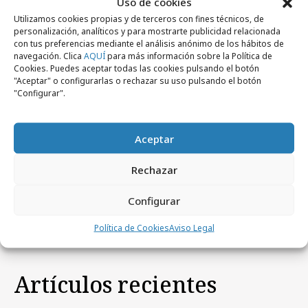
Uso de cookies
Utilizamos cookies propias y de terceros con fines técnicos, de
personalización, analíticos y para mostrarte publicidad relacionada
con tus preferencias mediante el análisis anónimo de los hábitos de
navegación. Clica
AQUÍ
para más información sobre la Política de
Cookies. Puedes aceptar todas las cookies pulsando el botón
"Aceptar" o configurarlas o rechazar su uso pulsando el botón
"Configurar".
Aceptar
viernes, 12 de junio 2026
Pringles ficha al “Míster P” y celebra las
Rechazar
conexiones a través del fútbol
Configurar
Política de Cookies
Aviso Legal
Artículos recientes