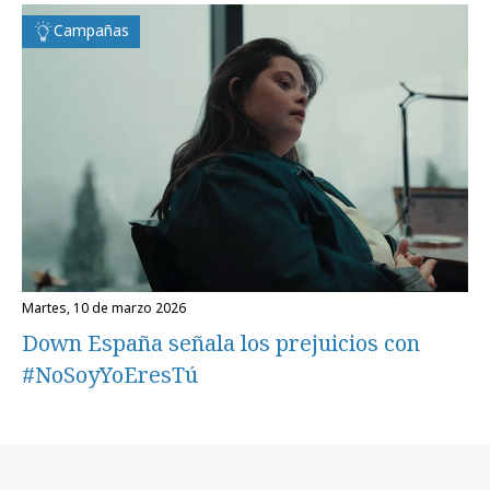
Campañas
martes, 10 de marzo 2026
Down España señala los prejuicios con
#NoSoyYoEresTú