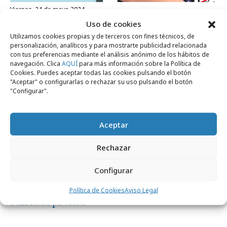
viernes, 24 de mayo 2024
Uso de cookies
Nace EL PAÍS US, la voz de los latinos en
Utilizamos cookies propias y de terceros con fines técnicos, de
Estados Unidos
personalización, analíticos y para mostrarte publicidad relacionada
con tus preferencias mediante el análisis anónimo de los hábitos de
navegación. Clica
AQUÍ
para más información sobre la Política de
Medios
Cookies. Puedes aceptar todas las cookies pulsando el botón
"Aceptar" o configurarlas o rechazar su uso pulsando el botón
"Configurar".
Aceptar
Rechazar
Configurar
miércoles, 29 de marzo 2023
Fin de una discriminación histórica que
Política de Cookies
Aviso Legal
sufría la prensa