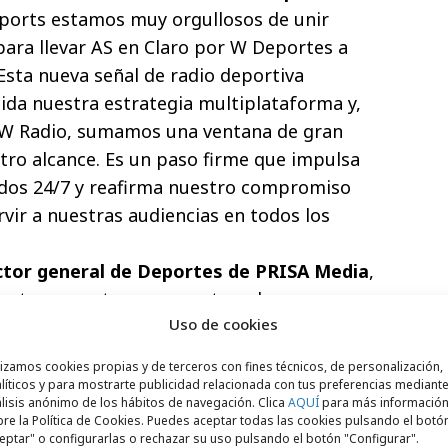
Sports estamos muy orgullosos de unir
ara llevar AS en Claro por W Deportes a
Esta nueva señal de radio deportiva
ida nuestra estrategia multiplataforma y,
 W Radio, sumamos una ventana de gran
tro alcance. Es un paso firme que impulsa
idos 24/7 y reafirma nuestro compromiso
rvir a nuestras audiencias en todos los
ector general de Deportes de PRISA Media
,
estra apuesta por conectar a los
Uso de cookies
contenido deportivo, desde México hacia el
enen una larga tradición de credibilidad,
lizamos cookies propias y de terceros con fines técnicos, de personalización,
to a Claro Sports, construiremos una
líticos y para mostrarte publicidad relacionada con tus preferencias mediante
lisis anónimo de los hábitos de navegación. Clica
AQUÍ
para más informació
 pulso del deporte global con sello
re la Política de Cookies. Puedes aceptar todas las cookies pulsando el botó
parte, Felipe Cabrales, CEO de PRISA Media
eptar" o configurarlas o rechazar su uso pulsando el botón "Configurar".