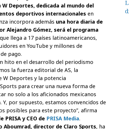
L
a
W Deportes
, dedicada al mundo del
d
ventos deportivos internacionales
en
lianza incorpora además
una hora diaria de
por Alejandro Gómez, será el programa
que llega a 17 países latinoamericanos,
guidores en YouTube y millones de
 de pago.
n hito en el desarrollo del periodismo
os la fuerza editorial de AS, la
de W Deportes y la potencia
 Sports para crear una nueva forma de
tar no solo a los aficionados mexicanos
a. Y, por supuesto, estamos convencidos de
ios posibles para este proyecto”, afirma
 de PRISA y CEO de
PRISA Media
.
o Aboumrad, director de Claro Sports
, ha