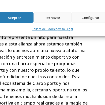
entusiasmo por este proyecto: “El deporte
 de todo lo que nuestro nuevo plan
r para hacer tangible, en audiencia, en
Aceptar
Rechazar
Configurar
a visión de PRISA Media en y por América”.
Política de Cookies
Aviso Legal
director de Contenidos de Claro Sports
,
nto representa un hito para nuestra
ias a esta alianza ahora estamos también
neal, lo que nos abre una nueva plataforma
rmación y entretenimiento deportivo con
s con una barra especial de programas
ts y con nuestro propio talento, lo que
profundidad de nuestros contenidos. Esta
l ecosistema de Claro Sports y nos
rma más amplia, cercana y oportuna con los
s. Tenemos mucha ilusión de darle a la
ortiva en tiempo real gracias a la magia de