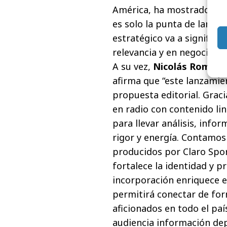
América, ha mostrado su 
es solo la punta de lanza
estratégico va a significa
relevancia y en negocio, l
A su vez,
Nicolás Romay, 
afirma que “este lanzamie
propuesta editorial. Grac
en radio con contenido li
para llevar análisis, info
rigor y energía. Contamo
producidos por Claro Spor
fortalece la identidad y 
incorporación enriquece e
permitirá conectar de fo
aficionados en todo el paí
audiencia información dep