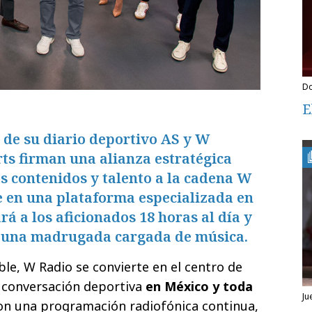
E
 de su diario deportivo AS y W
rts firman una alianza estratégica
s contenidos y talento a la cadena W
e en una plataforma especializada en
 a los aficionados 18 horas al día y
n una madrugada cargada de música.
ble, W Radio se convierte en el centro de
a conversación deportiva
en México y toda
j
con una programación radiofónica continua,