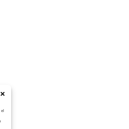
 el
n
n