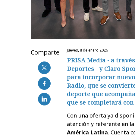
jueves, 8 de enero 2026
Comparte
PRISA Media - a través
Deportes - y Claro Spo
para incorporar nuevo
Radio, que se conviert
deporte que acompañará
que se completará co
Con una oferta ya disponi
atención y referente en l
América Latina
. Cuenta 