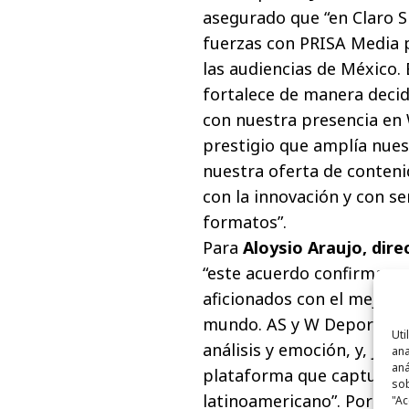
asegurado que “en Claro 
fuerzas con PRISA Media p
las audiencias de México. 
fortalece de manera decid
con nuestra presencia en
prestigio que amplía nues
nuestra oferta de conten
con la innovación y con se
formatos”.
Para
Aloysio Araujo, dir
“este acuerdo confirma nu
aficionados con el mejor 
mundo. AS y W Deportes ti
Uti
análisis y emoción, y, jun
ana
aná
plataforma que capture el
sob
latinoamericano”. Por su 
"Ac