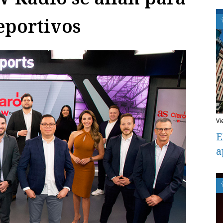
eportivos
v
E
a