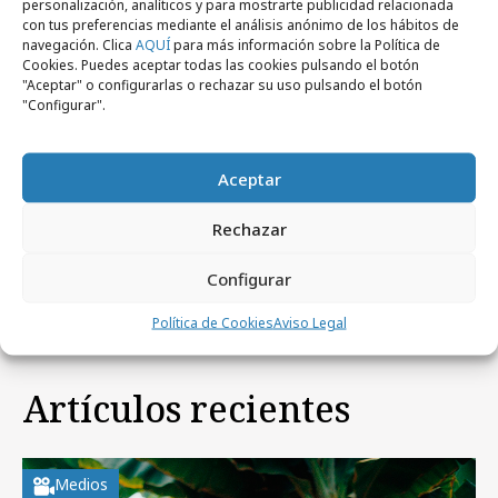
personalización, analíticos y para mostrarte publicidad relacionada
con tus preferencias mediante el análisis anónimo de los hábitos de
navegación. Clica
AQUÍ
para más información sobre la Política de
Cookies. Puedes aceptar todas las cookies pulsando el botón
"Aceptar" o configurarlas o rechazar su uso pulsando el botón
Noticias Relacionadas
"Configurar".
Aceptar
viernes, 19 de septiembre 2008
Medios
Cualitativa-mente. Los secretos de la
Rechazar
investigación cualitativa
Configurar
Política de Cookies
Aviso Legal
Artículos recientes
Medios