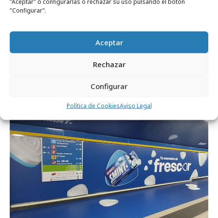
"Aceptar" o configurarlas o rechazar su uso pulsando el botón
"Configurar".
miércoles, 28 de enero 2026
Aceptar
Ecodiseño en envases domésticos: una
alternativa para diferenciarse frente a la
Rechazar
marca blanca
Configurar
Política de Cookies
Aviso Legal
Campañas